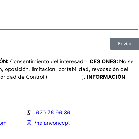
Enviar
IÓN:
Consentimiento del interesado.
CESIONES:
No se
n, oposición, limitación, portabilidad, revocación del
oridad de Control (
www.aepd.es
).
INFORMACIÓN
620 76 96 86
com
/naianconcept