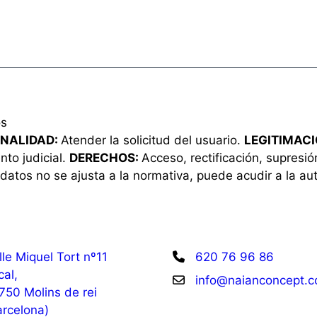
os
INALIDAD:
Atender la solicitud del usuario.
LEGITIMAC
nto judicial.
DERECHOS:
Acceso, rectificación, supresió
datos no se ajusta a la normativa, puede acudir a la aut
lle Miquel Tort nº11
620 76 96 86
cal,
info@naianconcept.
750 Molins de rei
arcelona)