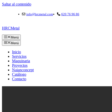
Saltar al contenido
info@hrcmetal.com
620 76 96 86
HRCMetal
Menú
Menú
Inicio
Servicios
Maquinaria
Proyectos
Naianconcept
Catálogo
Contacto