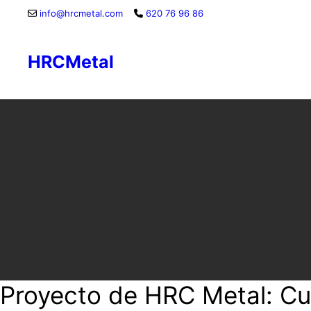
Saltar
info@hrcmetal.com
620 76 96 86
al
contenido
HRCMetal
Proyecto de HRC Metal: Cu